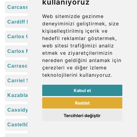
kullanıyoruz
Carcassonne Havalimanı (CCF)
Web sitemizde gezinme
Cardiff Havaalanı (CWL)
deneyiminizi geliştirmek, size
kişiselleştirilmiş içerik ve
Carlos Concha Torres Havalimanı (ESM)
hedefli reklamlar göstermek,
web sitesi trafiğimizi analiz
Carlos Martínez de Pinillos Havalimanı (TRU)
etmek ve ziyaretçilerimizin
nereden geldiğini anlamak için
Carrasco Havaalanı (MVD)
çerezleri ve diğer izleme
teknolojilerini kullanıyoruz.
Carriel Sur Havalimanı (CCP)
Kabul et
Kazablanka Muhammed V Havalimanı (CMN)
Reddet
Cassidy Havaalanı (CXI)
Tercihleri değiştir
Castellón-Costa Azahar Havalimanı (CDT)