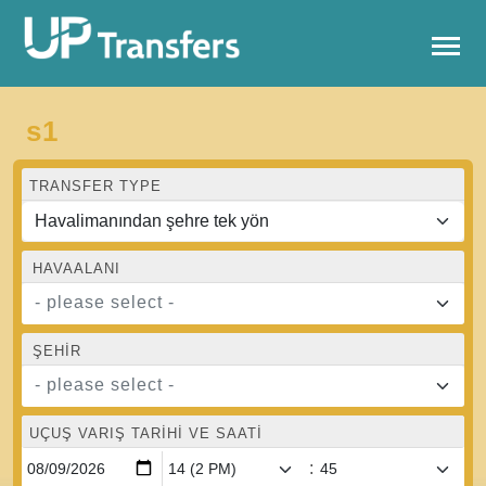
s1
TRANSFER TYPE
HAVAALANI
- please select -
ŞEHIR
- please select -
UÇUŞ VARIŞ TARIHI VE SAATI
: